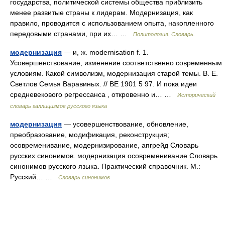
государства, политической системы общества приблизить
менее развитые страны к лиде­рам. Модернизация, как
правило, проводится с использованием опыта, на­копленного
передовыми странами, при их… …
Политология. Словарь.
модернизация
— и, ж. modernisation f. 1.
Усовершенствование, изменение соответственно современным
условиям. Какой символизм, модернизация старой темы. В. Е.
Светлов Семья Варавиных. // ВЕ 1901 5 97. И пока идеи
средневекового регрессанса , откровенно и… …
Исторический
словарь галлицизмов русского языка
модернизация
— усовершенствование, обновление,
преобразование, модификация, реконструкция;
осовременивание, модернизирование, апгрейд Словарь
русских синонимов. модернизация осовременивание Словарь
синонимов русского языка. Практический справочник. М.:
Русский… …
Словарь синонимов