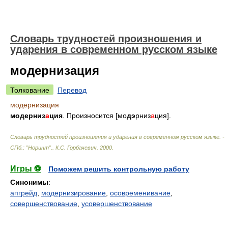
Словарь трудностей произношения и
ударения в современном русском языке
модернизация
Толкование
Перевод
модернизация
модерниз
а
ция
. Произносится [мо
дэ
рниз
а
ция].
Словарь трудностей произношения и ударения в современном русском языке. -
СПб.: "Норинт".
.
К.С. Горбачевич
.
2000
.
Игры ⚽
Поможем решить контрольную работу
Синонимы
:
апгрейд
,
модернизирование
,
осовременивание
,
совершенствование
,
усовершенствование